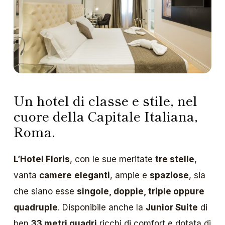
Un hotel di classe e stile, nel
cuore della Capitale Italiana,
Roma.
L’Hotel Floris
, con le sue meritate
tre stelle
,
vanta
camere
eleganti
, ampie e
spaziose
, sia
che siano esse
singole, doppie, triple oppure
quadruple
. Disponibile anche la
Junior Suite
di
ben
33 metri quadri
ricchi di comfort e dotata di