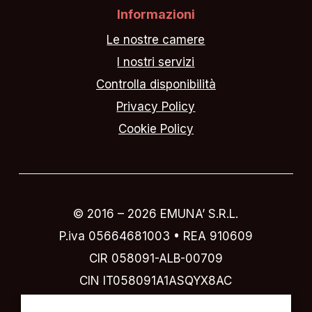
Informazioni
Le nostre camere
I nostri servizi
Controlla disponibilità
Privacy Policy
Cookie Policy
© 2016 –
2026
EMUNA’ S.R.L.
P.iva 05664681003 • REA 910609
CIR 058091-ALB-00709
CIN IT058091A1ASQYX8AC
Designed by
IVI design & comunicazione