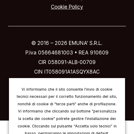
Cookie Policy
© 2016 –
2026
EMUNA’ S.R.L.
P.iva 05664681003 • REA 910609
CIR 058091-ALB-00709
CIN IT058091A1ASQYX8AC
Designed by
IVI design & comunicazione
Vi informiamo che il sito consente l'invio di cookie
tecnici necessari per il corretto funzionamento del sito,
nonché di cookie di "terze parti" anche di profilazione.
Vi informiamo che cliccando sul bottone "personalizza
la scelta dei cookie" potrete gestire l'installazione dei
cookie. Cliccando sul pulsante “Accetta solo tecnici” in
Italiano
Inglese
Tedesco
basso, permarranno le impostazioni di default.