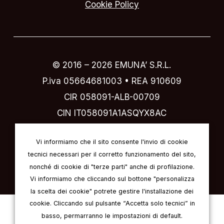
Cookie Policy
© 2016 –
2026
EMUNA’ S.R.L.
P.iva 05664681003 • REA 910609
CIR 058091-ALB-00709
CIN IT058091A1ASQYX8AC
Designed by
IVI design & comunicazione
Vi informiamo che il sito consente l'invio di cookie
tecnici necessari per il corretto funzionamento del sito,
nonché di cookie di "terze parti" anche di profilazione.
Vi informiamo che cliccando sul bottone "personalizza
la scelta dei cookie" potrete gestire l'installazione dei
cookie. Cliccando sul pulsante “Accetta solo tecnici” in
Italiano
Inglese
Tedesco
basso, permarranno le impostazioni di default.
Francese
Spagnolo