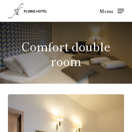
Skip
Menu
to
main
content
Comfort double
room