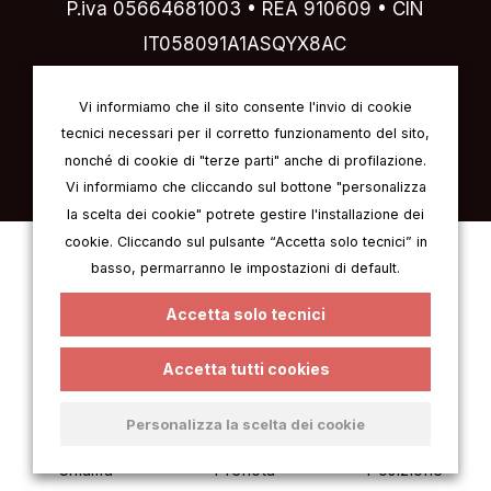
P.iva 05664681003 • REA 910609 • CIN
IT058091A1ASQYX8AC
Designed by
IVI design & comunicazione
Vi informiamo che il sito consente l'invio di cookie
tecnici necessari per il corretto funzionamento del sito,
nonché di cookie di "terze parti" anche di profilazione.
Vi informiamo che cliccando sul bottone "personalizza
la scelta dei cookie" potrete gestire l'installazione dei
cookie. Cliccando sul pulsante “Accetta solo tecnici” in
Italian
English
German
French
basso, permarranno le impostazioni di default.
Spanish
Accetta solo tecnici
Accetta tutti cookies
Personalizza la scelta dei cookie
Chiama
Prenota
Posizione