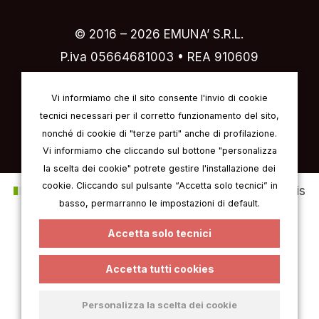
© 2016 –
2026
EMUNA’ S.R.L.
P.iva 05664681003 • REA 910609
Designed by
IVI design & comunicazione
Vi informiamo che il sito consente l'invio di cookie
tecnici necessari per il corretto funzionamento del sito,
nonché di cookie di "terze parti" anche di profilazione.
Vi informiamo che cliccando sul bottone "personalizza
la scelta dei cookie" potrete gestire l'installazione dei
cookie. Cliccando sul pulsante “Accetta solo tecnici” in
Italien
Anglais
Allemand
Français
basso, permarranno le impostazioni di default.
Espagnol
Accetta solo tecnici
Accetta tutti cookies
Personalizza la scelta dei cookie