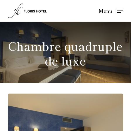
Skip
Menu
to
main
content
Chambre quadruple
de luxe