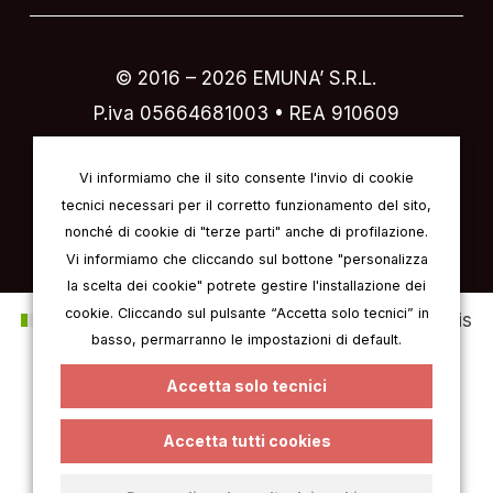
© 2016 –
2026
EMUNA’ S.R.L.
P.iva 05664681003 • REA 910609
Designed by
IVI design & comunicazione
Vi informiamo che il sito consente l'invio di cookie
tecnici necessari per il corretto funzionamento del sito,
nonché di cookie di "terze parti" anche di profilazione.
Vi informiamo che cliccando sul bottone "personalizza
la scelta dei cookie" potrete gestire l'installazione dei
cookie. Cliccando sul pulsante “Accetta solo tecnici” in
Italien
Anglais
Allemand
Français
basso, permarranno le impostazioni di default.
Espagnol
Accetta solo tecnici
Accetta tutti cookies