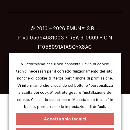
© 2016 –
2026
EMUNA’ S.R.L.
P.iva 05664681003 • REA 910609 • CIN
IT058091A1ASQYX8AC
Designed by
IVI design & comunicazione
Vi informiamo che il sito consente l'invio di cookie
tecnici necessari per il corretto funzionamento del sito,
nonché di cookie di "terze parti" anche di profilazione.
Vi informiamo che cliccando sul bottone "personalizza
la scelta dei cookie" potrete gestire l'installazione dei
cookie. Cliccando sul pulsante “Accetta solo tecnici” in
Italienisch
Englisch
Deutsch
basso, permarranno le impostazioni di default.
Französisch
Spanisch
Accetta solo tecnici