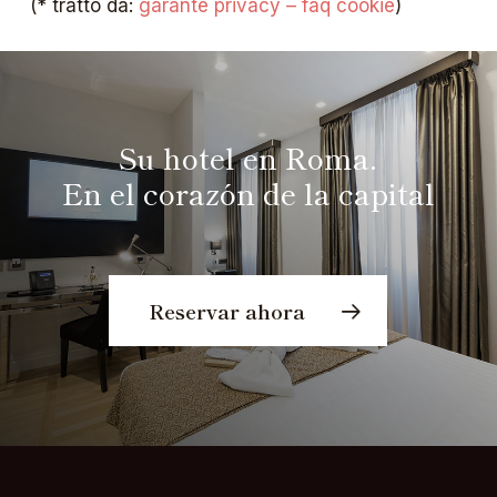
(* tratto da:
garante privacy – faq cookie
)
Su hotel en Roma.
En el corazón de la capital
Reservar ahora