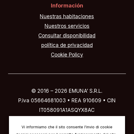
Información
Nuestras habitaciones
Nuestros servicios
Consultar disponibilidad
política de privacidad
Cookie Policy
© 2016 –
2026
EMUNA’ S.R.L.
P.iva 05664681003 • REA 910609 • CIN
IT058091A1ASQYX8AC
Designed by
IVI design & comunicazione
Vi informiamo che il sito consente l'invio di cookie